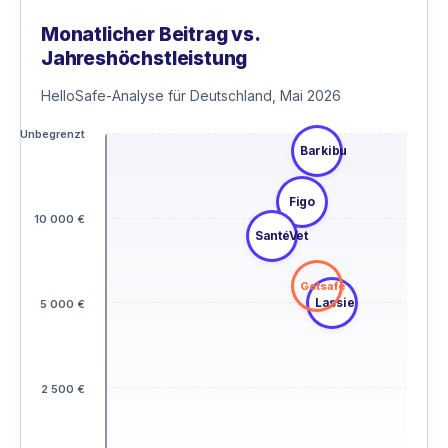
Monatlicher Beitrag vs.
Jahreshöchstleistung
HelloSafe-Analyse für Deutschland, Mai 2026
Unbegrenzt
Barkibu
Figo
10 000 €
SantéVet
Getsafe
Lassie
5 000 €
2 500 €