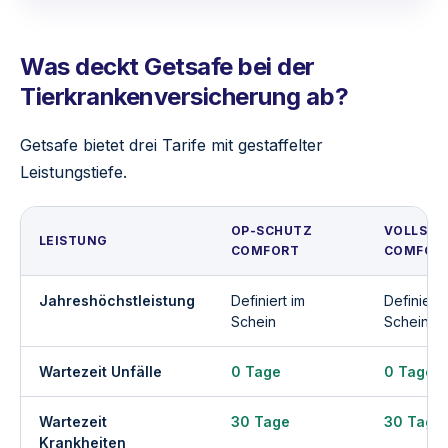
Was deckt Getsafe bei der
Tierkrankenversicherung ab?
Getsafe bietet drei Tarife mit gestaffelter
Leistungstiefe.
OP-SCHUTZ
VOLLSCH
LEISTUNG
COMFORT
COMFOR
Jahreshöchstleistung
Definiert im
Definiert 
Schein
Schein
Wartezeit Unfälle
0 Tage
0 Tage
Wartezeit
30 Tage
30 Tage
Krankheiten