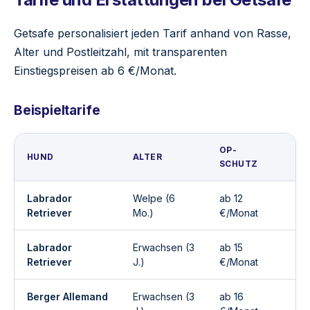
Getsafe personalisiert jeden Tarif anhand von Rasse,
Alter und Postleitzahl, mit transparenten
Einstiegspreisen ab 6 €/Monat.
Beispieltarife
OP-
V
HUND
ALTER
SCHUTZ
P
Labrador
Welpe (6
ab 12
ab
Retriever
Mo.)
€/Monat
Labrador
Erwachsen (3
ab 15
ab
Retriever
J.)
€/Monat
Berger Allemand
Erwachsen (3
ab 16
ab