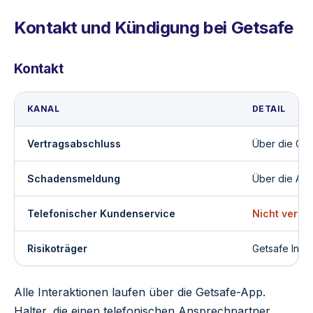
Kontakt und Kündigung bei Getsafe
Kontakt
KANAL
DETAIL
Vertragsabschluss
Über die Ge
Schadensmeldung
Über die Ap
Telefonischer Kundenservice
Nicht verfü
Risikoträger
Getsafe Insu
Alle Interaktionen laufen über die Getsafe-App.
Halter, die einen telefonischen Ansprechpartner