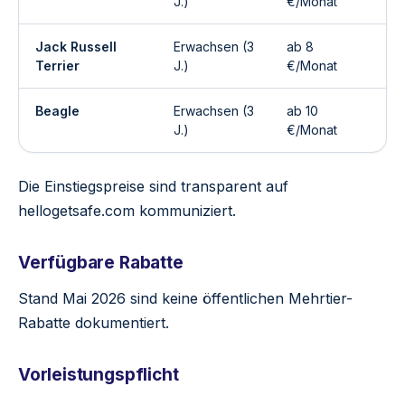
J.)
€/Monat
Jack Russell
Erwachsen (3
ab 8
ab
Terrier
J.)
€/Monat
Beagle
Erwachsen (3
ab 10
ab
J.)
€/Monat
Die Einstiegspreise sind transparent auf
hellogetsafe.com kommuniziert.
Verfügbare Rabatte
Stand Mai 2026 sind keine öffentlichen Mehrtier-
Rabatte dokumentiert.
Vorleistungspflicht